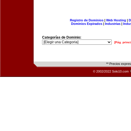
Registro de Dominios
|
Web Hosting
|
D
Dominios Expirados
|
Industrias
|
Indu
Categorías de Dominio:
[Pág. princi
** Precios expre
© 2002/2022 Solo10.com