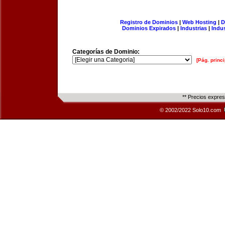
Registro de Dominios
|
Web Hosting
|
D
Dominios Expirados
|
Industrias
|
Indu
Categorías de Dominio:
[Pág. princi
** Precios expre
© 2002/2022 Solo10.com