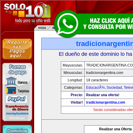
tradicionargent
El dueño de este dominio lo ha
Mayusculas:
TRADICIONARGENTINA.C
Minusculas:
tradicionargentina.com
Longitud:
18 caracteres
Categorias:
EducaciÃ³n
,
Sociedad
,
Telev
Precio:
Realizar una oferta!
Visitar!
tradicionargentina.com
Serán consideradas ofer
Realizar una Oferta