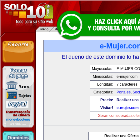
e-Mujer.co
El dueño de este dominio lo ha
Mayusculas:
E-MUJER.C
Minusculas:
e-mujer.com
Longitud:
7 caracteres
Categorias:
Portales
,
Soc
Precio:
Realizar una 
Visitar!
e-mujer.com
Serán consideradas ofer
Realizar una Oferta