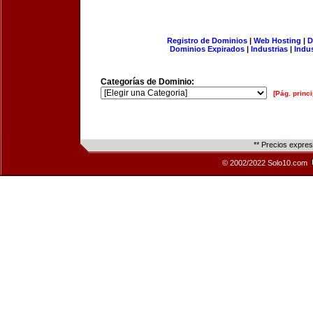
Registro de Dominios
|
Web Hosting
|
D
Dominios Expirados
|
Industrias
|
Indu
Categorías de Dominio:
[Pág. princi
** Precios expre
© 2002/2022 Solo10.com