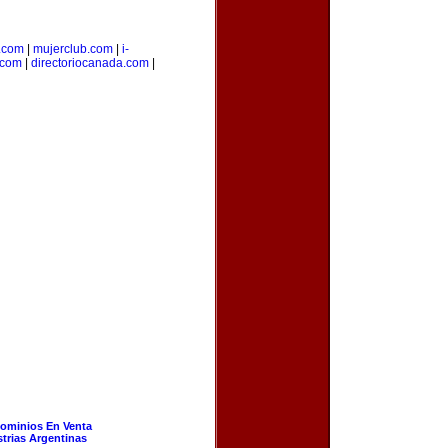
.com
|
mujerclub.com
|
i-
.com
|
directoriocanada.com
|
ominios En Venta
strias Argentinas