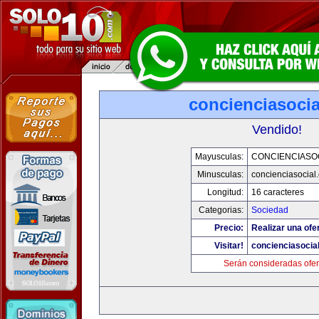
concienciasoci
Vendido!
Mayusculas:
CONCIENCIASO
Minusculas:
concienciasocial
Longitud:
16 caracteres
Categorias:
Sociedad
Precio:
Realizar una ofe
Visitar!
concienciasocia
Serán consideradas ofer