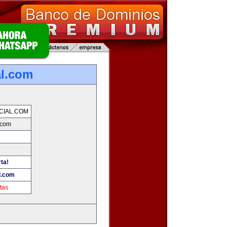
al.com
CIAL.COM
.com
rta!
l.com
tas