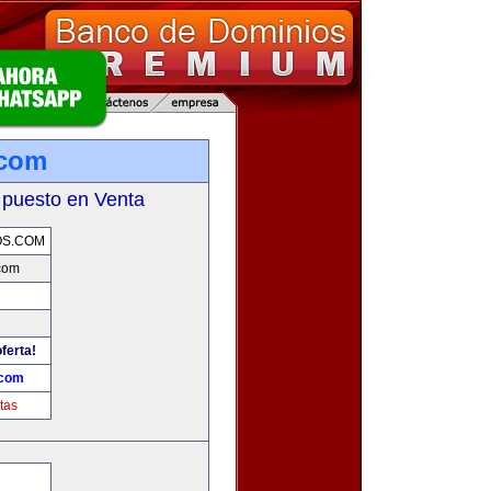
.com
 puesto en Venta
OS.COM
com
ferta!
.com
tas