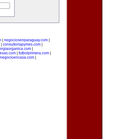
m
|
negociosenparaguay.com
|
|
consultoriapymes.com
|
ergiaorganica.com
|
esas.com
|
futbolprimera.com
|
unegocioencasa.com
|