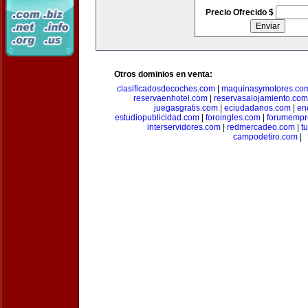
Precio Ofrecido $
Otros dominios en venta:
clasificadosdecoches.com
|
maquinasymotores.co
reservaenhotel.com
|
reservasalojamiento.com
juegasgratis.com
|
eciudadanos.com
|
en
estudiopublicidad.com
|
foroingles.com
|
forumempr
interservidores.com
|
redmercadeo.com
|
t
campodetiro.com
|